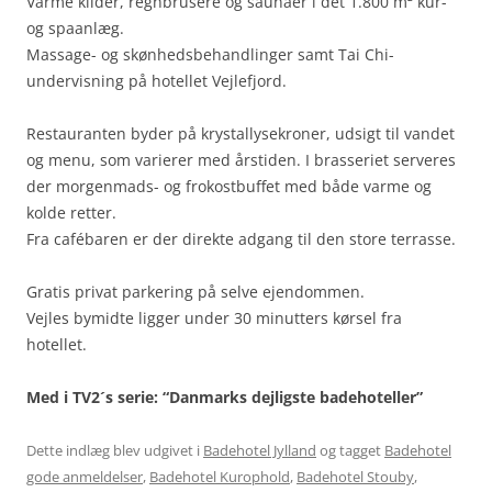
Varme kilder, regnbrusere og saunaer i det 1.800 m² kur-
og spaanlæg.
Massage- og skønhedsbehandlinger samt Tai Chi-
undervisning på hotellet Vejlefjord.
Restauranten byder på krystallysekroner, udsigt til vandet
og menu, som varierer med årstiden. I brasseriet serveres
der morgenmads- og frokostbuffet med både varme og
kolde retter.
Fra cafébaren er der direkte adgang til den store terrasse.
Gratis privat parkering på selve ejendommen.
Vejles bymidte ligger under 30 minutters kørsel fra
hotellet.
Med i TV2´s serie: “Danmarks dejligste badehoteller”
Dette indlæg blev udgivet i
Badehotel Jylland
og tagget
Badehotel
gode anmeldelser
,
Badehotel Kurophold
,
Badehotel Stouby
,