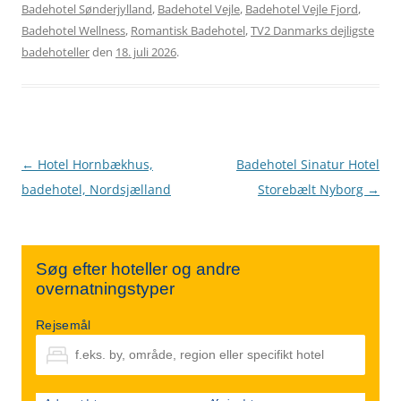
Badehotel Sønderjylland
,
Badehotel Vejle
,
Badehotel Vejle Fjord
,
Badehotel Wellness
,
Romantisk Badehotel
,
TV2 Danmarks dejligste
badehoteller
den
18. juli 2026
.
Indlægsnavigation
←
Hotel Hornbækhus,
Badehotel Sinatur Hotel
badehotel, Nordsjælland
Storebælt Nyborg
→
Søg efter hoteller og andre
overnatningstyper
Rejsemål